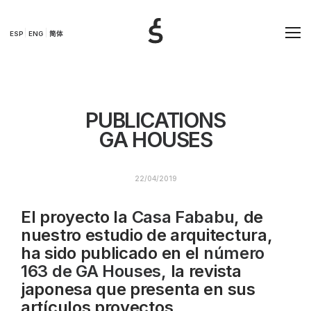
ESP
ENG
简体
PUBLICATIONS
GA HOUSES
22/04/2019
El proyecto la
Casa Fababu
, de
nuestro estudio de arquitectura,
ha sido publicado en el
número
163 de GA Houses,
la revista
japonesa que presenta en sus
artículos proyectos