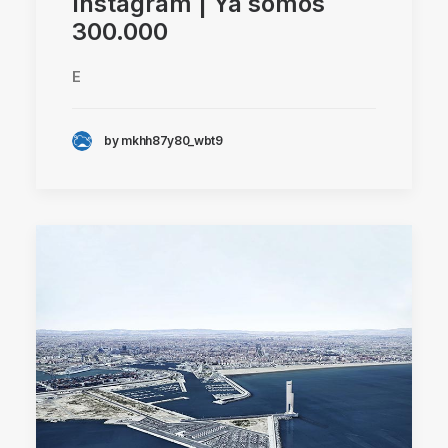
Instagram | Ya somos
300.000
E
by mkhh87y80_wbt9