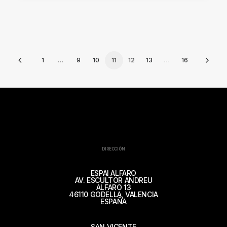
1
…
9
10
11
12
13
…
16
DIRECCIÓN
ESPAI ALFARO
AV. ESCULTOR ANDREU
ALFARO 13
46110 GODELLA, VALENCIA
ESPAÑA
SAN VICENTE