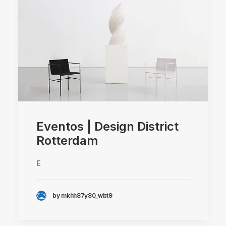
Eventos | Design District
Rotterdam
E
by mkhh87y80_wbt9