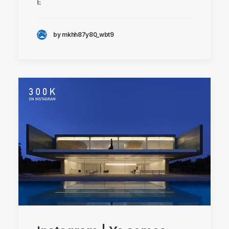
E
by mkhh87y80_wbt9