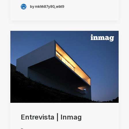
by mkhh87y80_wbt9
Entrevista | Inmag