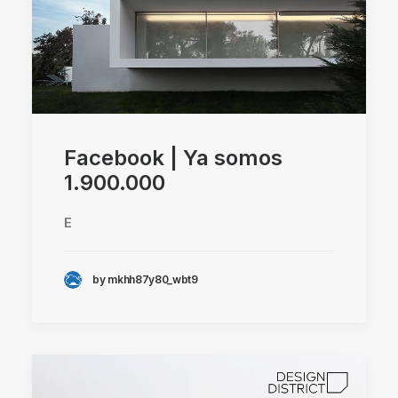
Facebook | Ya somos
1.900.000
E
by mkhh87y80_wbt9