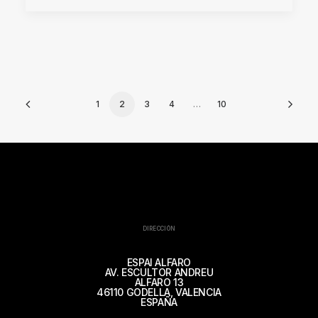
1
2
3
4
…
10
DIRECCIÓN
ESPAI ALFARO
AV. ESCULTOR ANDREU
ALFARO 13
46110 GODELLA, VALENCIA
ESPAÑA