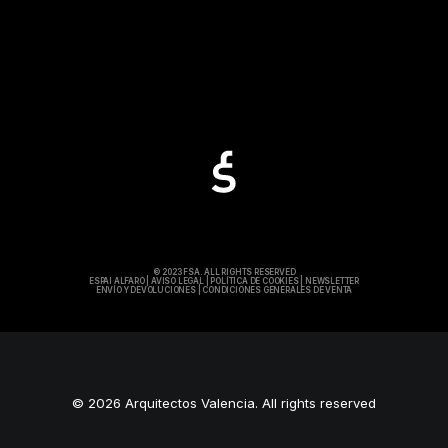
© 2023 FSA. ALL RIGHTS RESERVED
ESPAI ALFARO
|
AVISO LEGAL
|
POLÍTICA DE COOKIES
|
NEWSLETTER
ENVÍO Y DEVOLUCIONES
|
CONDICIONES GENERALES DE VENTA
© 2026 Arquitectos Valencia. All rights reserved